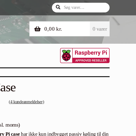
Søg
Søg
efter:
0,00
kr.
0 varer
Case
(
4
kundeanmeldelser)
sl. moms)
ry Pi case
har ikke kun indbygget passiv køling til din