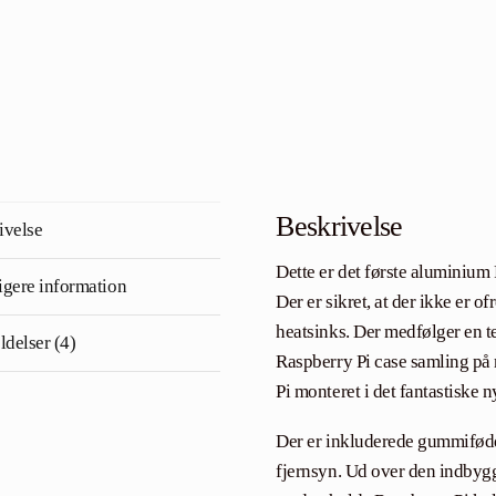
Beskrivelse
ivelse
Dette er det første aluminium 
igere information
Der er sikret, at der ikke er o
heatsinks. Der medfølger en te
delser (4)
Raspberry Pi case samling på 
Pi monteret i det fantastiske n
Der er inkluderede gummifødde
fjernsyn. Ud over den indbygg