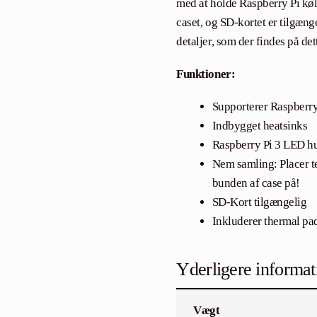
med at holde Raspberry Pi køli
caset, og SD-kortet er tilgænge
detaljer, som der findes på det
Funktioner:
Supporterer Raspberry 
Indbygget heatsinks
Raspberry Pi 3 LED hu
Nem samling: Placer te
bunden af case på!
SD-Kort tilgængelig
Inkluderer thermal p
Yderligere informat
Vægt