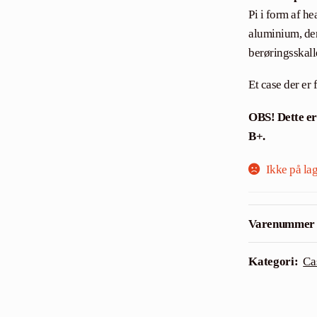
kundebedøm
Pi i form af he
melser
aluminium, der
berøringsskalle
Et case der er 
OBS! Dette er 
B+.
Ikke på la
Varenummer
Kategori:
Ca