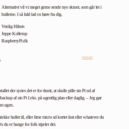
Alternativt vil vi meget gerne sende nye skruer, som går let i
hullerne. I så fald lad os høre fra dig.
Venlig Hilsen
Jeppe Kollerup
RaspberryPi.dk
n
Vurderet
5
ud
af 5
ertallet der synes det er for dumt, at skulle pille sin Pi ud af
 backup af sin Pi f.eks. på ugentlig plan eller daglig. – Jeg gør
om ugen.
kke hullet til, eller lime micro sd kortet fast eller whatever du
s du er bange for folk stjæler det.