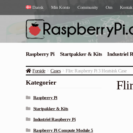
Spring
Spring
Dansk
Min Konto
Community
Om
Kontak
til
til
navigation
indhold
Raspberry Pi
Startpakker & Kits
Industriel 
Forside
Cases
Flirc Raspberry Pi 3 Heatsink Case
Fli
Kategorier
Raspberry Pi
Startpakker & Kits
Industriel Raspberry Pi
Raspberry Pi Compute Module 5