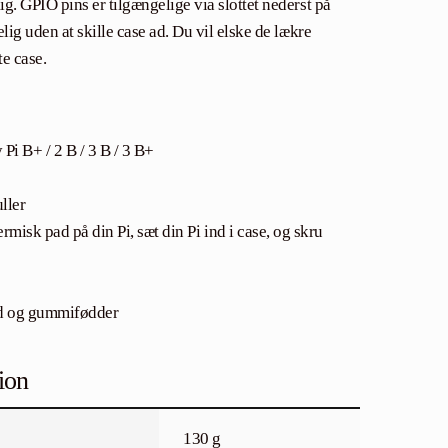
g. GPIO pins er tilgængelige via slottet nederst på
lig uden at skille case ad. Du vil elske de lækre
te case.
Pi B+ / 2 B / 3 B / 3 B+
ller
rmisk pad på din Pi, sæt din Pi ind i case, og skru
ad og gummifødder
ion
130 g