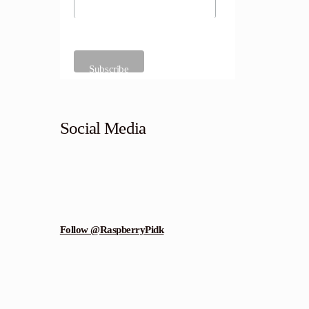
Social Media
Follow @RaspberryPidk