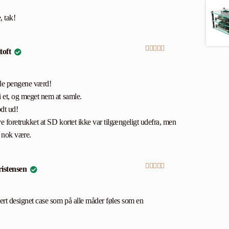
, tak!
toft
Vurderet
5
ud
af 5
lle pengene værd!
i et, og meget nem at samle.
dt ud!
ve foretrukket at SD kortet ikke var tilgængeligt udefra, men
o nok være.
istensen
Vurderet
4
ud af 5
kert designet case som på alle måder føles som en