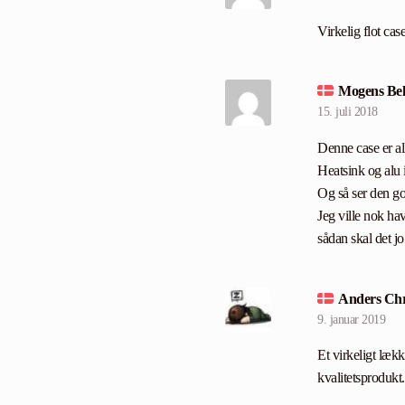
Virkelig flot case
Mogens Bel
15. juli 2018
Denne case er a
Heatsink og alu 
Og så ser den go
Jeg ville nok ha
sådan skal det j
Anders Chr
9. januar 2019
Et virkeligt læk
kvalitetsprodukt.