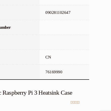
090281102647
Number
CN
76169990
c Raspberry Pi 3 Heatsink Case
Vurderet
5
ud
af 5