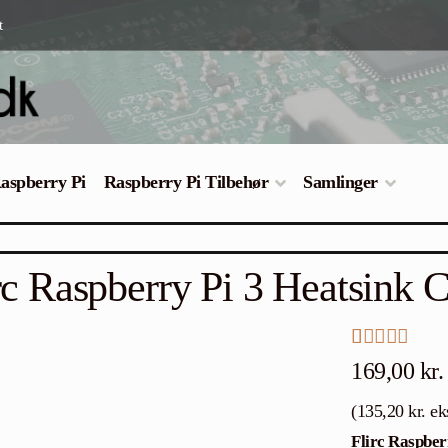
t
Raspberry Pi
Raspberry Pi Tilbehør
Samlinger
rc Raspberry Pi 3 Heatsink 
Bedømt som
4
169,00
kr.
4.75
ud af 5
(
135,20
kr.
ek
baseret på
Flirc Raspber