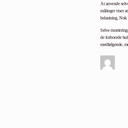
At anvende selve
målinger viser 
belastning. Nok 
Selve monteringe
de forborede hull
medfølgende, men