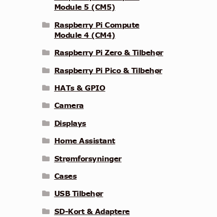
Module 5 (CM5)
Raspberry Pi Compute
Module 4 (CM4)
Raspberry Pi Zero & Tilbehør
Raspberry Pi Pico & Tilbehør
HATs & GPIO
Camera
Displays
Home Assistant
Strømforsyninger
Cases
USB Tilbehør
SD-Kort & Adaptere