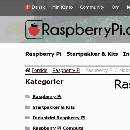
Spring
Spring
Dansk
Min Konto
Community
Om
K
til
til
navigation
indhold
Raspberry Pi
Startpakker & Kits
In
Forside
Raspberry Pi
Raspberry Pi 3 Mode
Ra
Kategorier
Raspberry Pi
Startpakker & Kits
Industriel Raspberry Pi
Raspberry Pi Compute