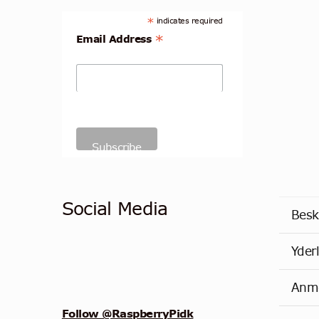
*
indicates required
*
Email Address
Social Media
Besk
Yder
Anme
Follow @RaspberryPidk