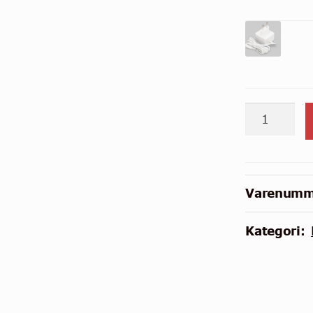
Raspberry
Pi
3
Model
B
Varenumm
antal
Kategori: