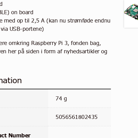
d
BLE) on board
e med op til 2,5 A (kan nu strømføde endnu
via USB-portene)
re omkring Raspberry Pi 3, fonden bag,
n her på siden i form af nyhedsartikler og
mation
74 g
5056561802435
uct Number