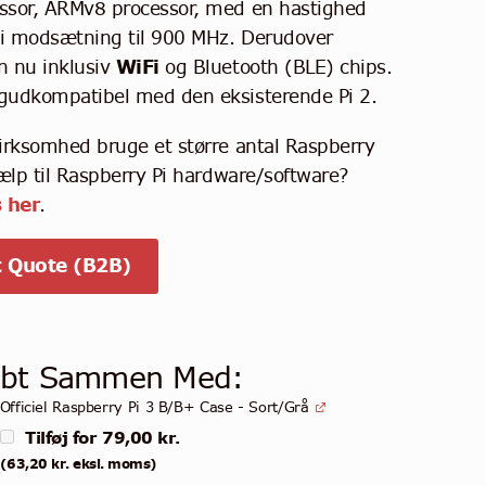
ssor, ARMv8 processor, med en hastighed
i modsætning til 900 MHz. Derudover
 nu inklusiv
WiFi
og Bluetooth (BLE) chips.
gudkompatibel med den eksisterende Pi 2.
virksomhed bruge et større antal Raspberry
jælp til Raspberry Pi hardware/software?
 her
.
 Quote (B2B)
øbt Sammen Med:
Officiel Raspberry Pi 3 B/B+ Case - Sort/Grå
Tilføj for
79,00
kr.
(
63,20
kr.
eksl. moms)