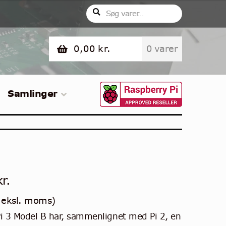
Søg
Søg
efter:
0,00
kr.
0 varer
Samlinger
kr.
eksl. moms)
i 3 Model B har, sammenlignet med Pi 2, en