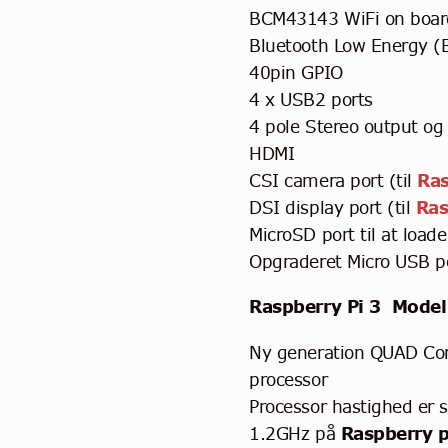
BCM43143 WiFi on boar
Bluetooth Low Energy (
40pin GPIO
4 x USB2 ports
4 pole Stereo output og
HDMI
CSI camera port (til
Ras
DSI display port (til
Ras
MicroSD port til at loa
Opgraderet Micro USB po
Raspberry Pi 3 Model
Ny generation QUAD C
processor
Processor hastighed er s
1.2GHz på
Raspberry p