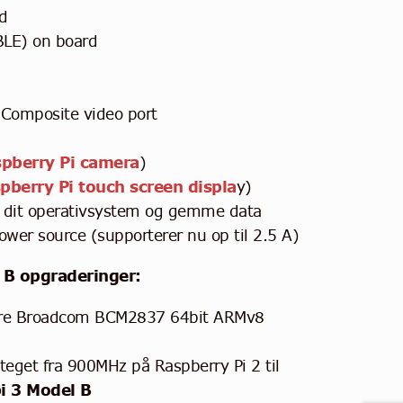
d
BLE) on board
 Composite video port
pberry Pi camera
)
pberry Pi touch screen displa
y)
de dit operativsystem og gemme data
wer source (supporterer nu op til 2.5 A)
 B opgraderinger:
ore Broadcom BCM2837 64bit ARMv8
teget fra 900MHz på Raspberry Pi 2 til
i 3 Model B