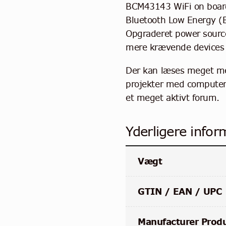
BCM43143 WiFi on boar
Bluetooth Low Energy (
Opgraderet power sourc
mere krævende devices 
Der kan læses meget me
projekter med computere
et meget aktivt forum.
Yderligere infor
Vægt
GTIN / EAN / UPC
Manufacturer Prod