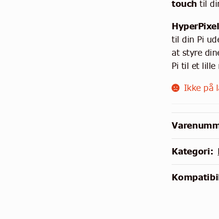
touch
til d
HyperPixe
til din Pi u
at styre din
Pi til et lil
Ikke på 
Varenumm
Kategori:
Kompatibil