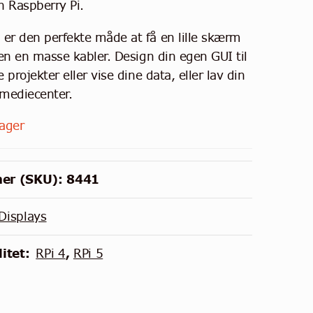
in Raspberry Pi.
l
er den perfekte måde at få en lille skærm
den en masse kabler. Design din egen GUI til
e projekter eller vise dine data, eller lav din
le mediecenter.
lager
er (SKU):
8441
Displays
itet:
RPi 4
,
RPi 5