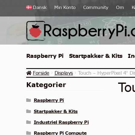
Spring
Spring
Dansk
Min Konto
Community
Om
K
til
til
navigation
indhold
Raspberry Pi
Startpakker & Kits
In
Forside
Displays
Touch – HyperPixel 4″ Di
To
Kategorier
Raspberry Pi
Startpakker & Kits
Industriel Raspberry Pi
Raspberry Pi Compute