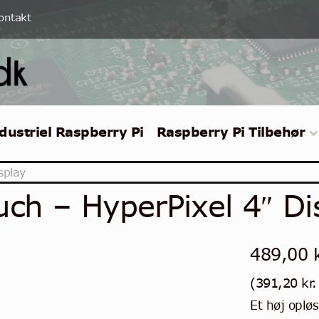
ontakt
dustriel Raspberry Pi
Raspberry Pi Tilbehør
splay
uch – HyperPixel 4″ Di
489,00
(
391,20
kr.
Et høj oplø