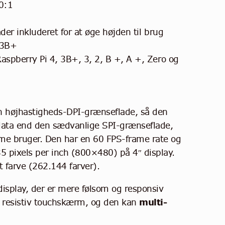
00:1
er inkluderet for at øge højden til brug
 3B+
spberry Pi 4, 3B+, 3, 2, B +, A +, Zero og
n højhastigheds-DPI-grænseflade, så den
eldata end den sædvanlige SPI-grænseflade,
me bruger.
Den har en 60 FPS-frame rate og
35 pixels per inch (800×480) på 4″ display.
t farve (262.144 farver).
display, der er mere følsom og responsiv
n resistiv touchskærm, og den kan
multi-