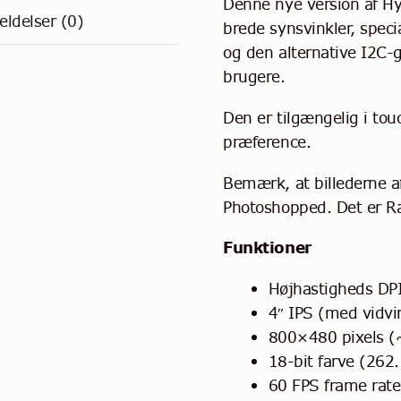
Denne nye version af H
ldelser (0)
brede synsvinkler, speci
og den alternative I2C-
brugere.
Den er tilgængelig i tou
præference.
Bemærk, at billederne af
Photoshopped. Det er R
Funktioner
Højhastigheds DP
4″ IPS (med vidv
800×480 pixels (
18-bit farve (262.
60 FPS frame rate