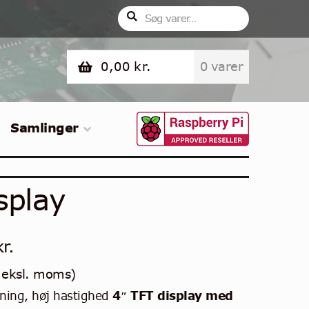
Søg
Søg
efter:
0,00
kr.
0 varer
Samlinger
splay
kr.
eksl. moms)
sning, høj hastighed
4″ TFT display
med