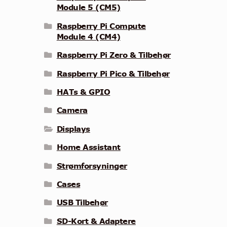
Module 5 (CM5)
Raspberry Pi Compute
Module 4 (CM4)
Raspberry Pi Zero & Tilbehør
Raspberry Pi Pico & Tilbehør
HATs & GPIO
Camera
Displays
Home Assistant
Strømforsyninger
Cases
USB Tilbehør
SD-Kort & Adaptere