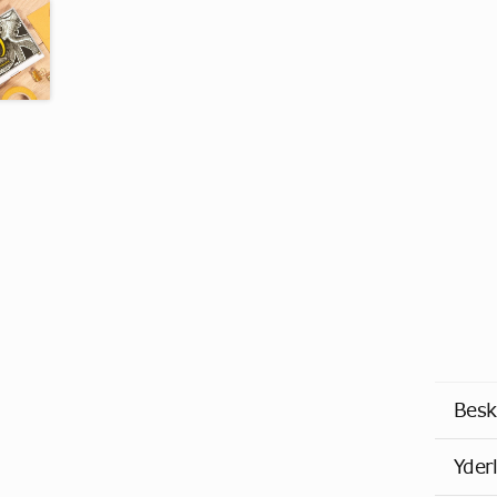
Besk
Yder