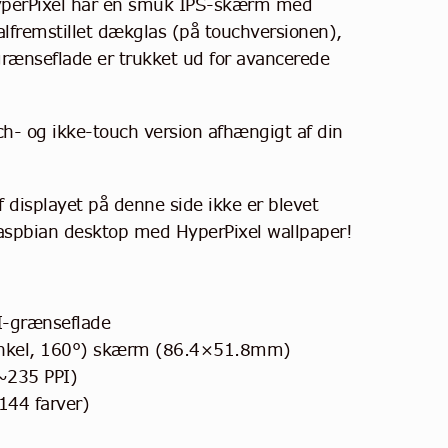
yperPixel har en smuk IPS-skærm med
alfremstillet dækglas (på touchversionen),
grænseflade er trukket ud for avancerede
ch- og ikke-touch version afhængigt af din
 displayet på denne side ikke er blevet
aspbian desktop med HyperPixel wallpaper!
I-grænseflade
inkel, 160°) skærm (86.4×51.8mm)
~235 PPI)
144 farver)