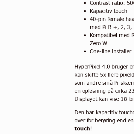
Contrast ratio: 5
Kapacitiv touch
40-pin female head
med Pi B +, 2, 3,
Kompatibel med Ra
Zero W
One-line installer
HyperPixel 4.0 bruger e
kan skifte 5x flere pix
som andre små Pi-skær
en opløsning på cirka 2
Displayet kan vise 18-bi
Den har kapacitiv touch
over for berøring end e
touch
!