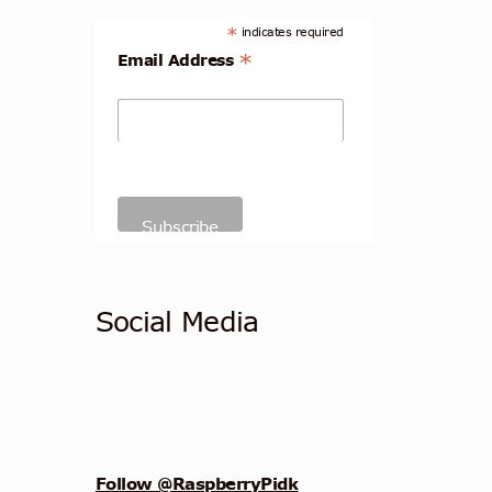
*
indicates required
*
Email Address
Social Media
Follow @RaspberryPidk