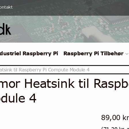
ontakt
dustriel Raspberry Pi
Raspberry Pi Tilbehør
tsink til Raspberry Pi Compute Module 4
mor Heatsink til Rasp
dule 4
89,00
kr