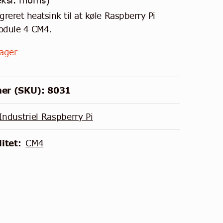
ksl. moms)
reret heatsink til at køle Raspberry Pi
dule 4 CM4.
lager
er (SKU):
8031
Industriel Raspberry Pi
itet:
CM4