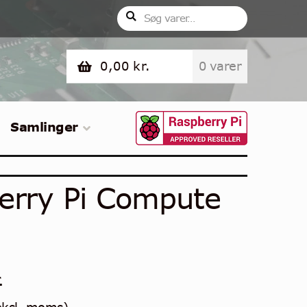
Søg
Søg
efter:
0,00
kr.
0 varer
Samlinger
berry Pi Compute
.