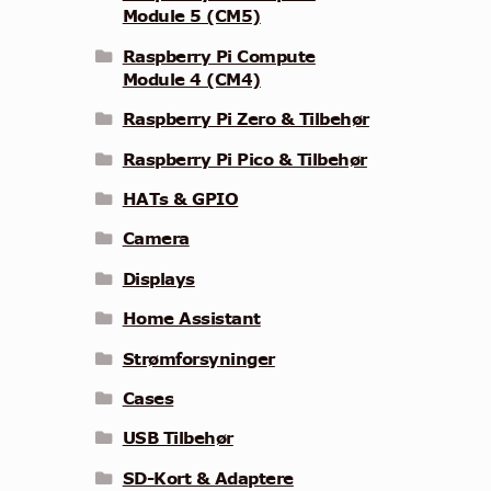
Module 5 (CM5)
Raspberry Pi Compute
Module 4 (CM4)
Raspberry Pi Zero & Tilbehør
Raspberry Pi Pico & Tilbehør
HATs & GPIO
Camera
Displays
Home Assistant
Strømforsyninger
Cases
USB Tilbehør
SD-Kort & Adaptere