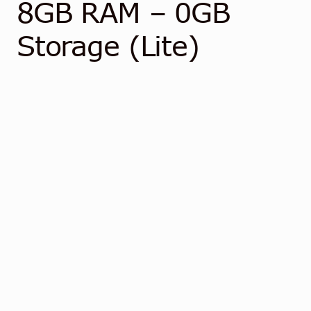
Community
8GB RAM – 0GB
Storage (Lite)
Kontakt
Dansk