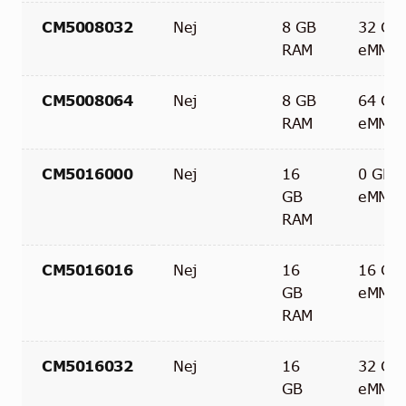
CM5008032
Nej
8 GB
32 GB
RAM
eMMC
CM5008064
Nej
8 GB
64 GB
RAM
eMMC
CM5016000
Nej
16
0 GB
GB
eMMC
RAM
CM5016016
Nej
16
16 GB
GB
eMMC
RAM
CM5016032
Nej
16
32 GB
GB
eMMC