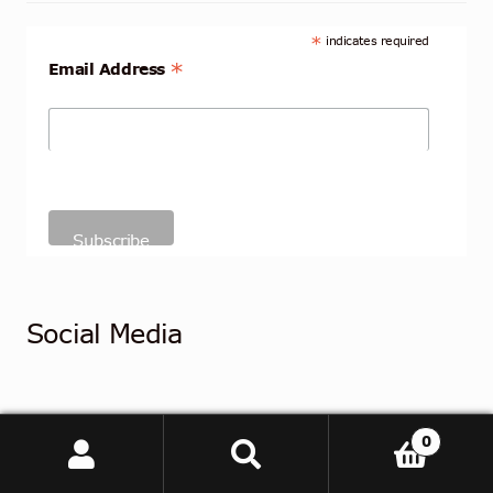
*
indicates required
*
Email Address
Social Media
0
Søg
Søg
efter:
Follow @RaspberryPidk