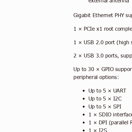
external antenna
Gigabit Ethernet PHY s
1 × PCIe x1 root compl
1 × USB 2.0 port (high
2 × USB 3.0 ports, sup
Up to 30 × GPIO support
peripheral options:
Up to 5 × UART
Up to 5 × I2C
Up to 5 × SPI
1 × SDIO interfac
1 × DPI (parallel 
1 × I2S