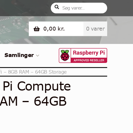
Søg
Søg
efter:
0,00
kr.
0 varer
Samlinger
Fi – 8GB RAM – 64GB Storage
 Pi Compute
RAM – 64GB