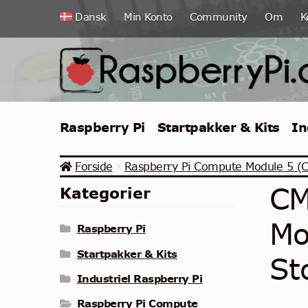
Spring
Spring
Dansk
Min Konto
Community
Om
K
til
til
navigation
indhold
Raspberry Pi
Startpakker & Kits
In
Forside
Raspberry Pi Compute Module 5 (
CM
Kategorier
Mo
Raspberry Pi
Startpakker & Kits
St
Industriel Raspberry Pi
Raspberry Pi Compute