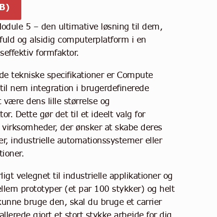
B)
dule 5 – den ultimative løsning til dem,
tfuld og alsidig computerplatform i en
ffektiv formfaktor.
e tekniske specifikationer er Compute
til nem integration i brugerdefinerede
være dens lille størrelse og
r. Dette gør det til et ideelt valg for
g virksomheder, der ønsker at skabe deres
r, industrielle automationssystemer eller
tioner.
gt velegnet til industrielle applikationer og
ellem prototyper (et par 100 stykker) og helt
kunne bruge den, skal du bruge et carrier
llerede gjort et stort stykke arbejde for dig