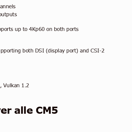
annels
outputs
ports up to 4Kp60 on both ports
upporting both DSI (display port) and CSI-2
, Vulkan 1.2
er alle CM5