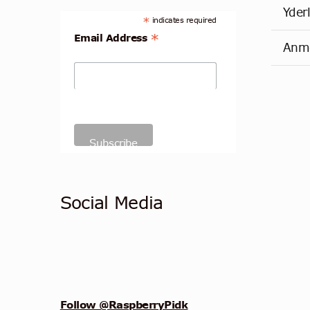
Yder
*
indicates required
*
Email Address
Anme
Social Media
Follow @RaspberryPidk