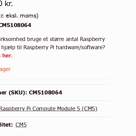
00
kr.
r.
eksl. moms)
 CM5108064
virksomhed bruge et større antal Raspberry
r hjælp til Raspberry Pi hardware/software?
 her
.
lager
er (SKU):
CM5108064
Raspberry Pi Compute Module 5 (CM5)
itet:
CM5