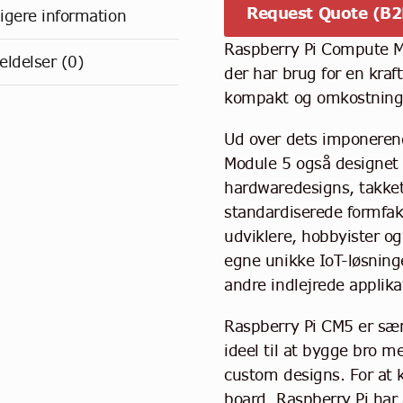
Request Quote (B2
ligere information
Raspberry Pi Compute Mo
ldelser (0)
der har brug for en kraf
kompakt og omkostningse
Ud over dets imponerend
Module 5 også designet 
hardwaredesigns, takket 
standardiserede formfakto
udviklere, hobbyister o
egne unikke IoT-løsninge
andre indlejrede applika
Raspberry Pi CM5 er særli
ideel til at bygge bro m
custom designs. For at 
board. Raspberry Pi har a