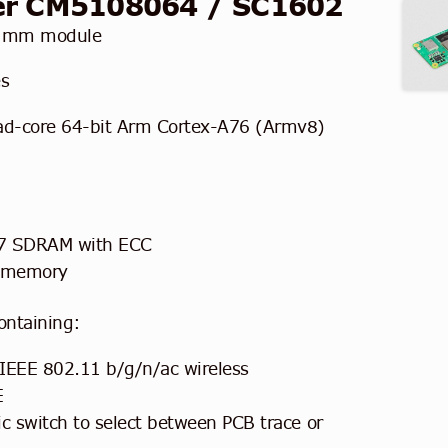
ner CM5108064 / SC1602
 mm module
es
-core 64-bit Arm Cortex-A76 (Armv8)
7 SDRAM with ECC
 memory
ontaining:
IEEE 802.11 b/g/n/ac wireless
E
ic switch to select between PCB trace or