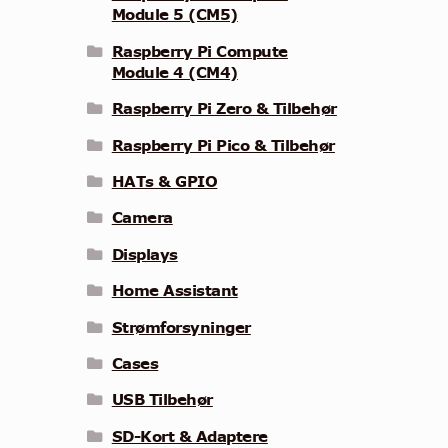
Module 5 (CM5)
Raspberry Pi Compute
Module 4 (CM4)
Raspberry Pi Zero & Tilbehør
Raspberry Pi Pico & Tilbehør
HATs & GPIO
Camera
Displays
Home Assistant
Strømforsyninger
Cases
USB Tilbehør
SD-Kort & Adaptere