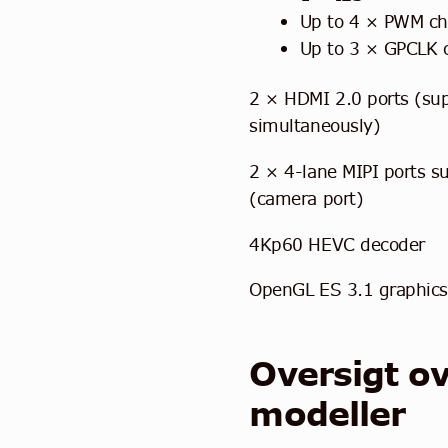
Up to 4 × PWM ch
Up to 3 × GPCLK 
2 × HDMI 2.0 ports (sup
simultaneously)
2 × 4-lane MIPI ports s
(camera port)
4Kp60 HEVC decoder
OpenGL ES 3.1 graphics
Oversigt ov
modeller