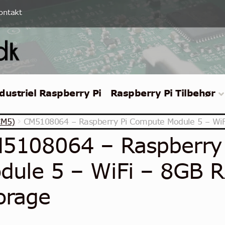
ontakt
dustriel Raspberry Pi
Raspberry Pi Tilbehør
CM5)
CM5108064 – Raspberry Pi Compute Module 5 – Wi
5108064 – Raspberry
dule 5 – WiFi – 8GB 
orage