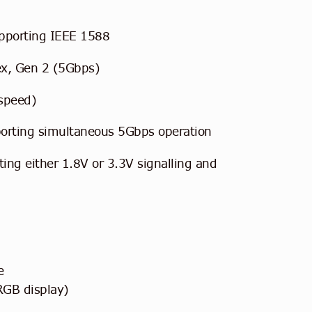
upporting IEEE 1588
ex, Gen 2 (5Gbps)
 speed)
porting simultaneous 5Gbps operation
ing either 1.8V or 3.3V signalling and
e
RGB display)