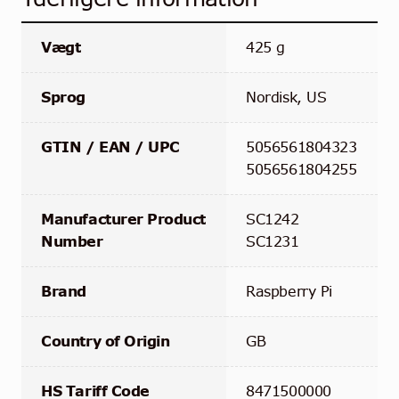
Vægt
425 g
Sprog
Nordisk, US
GTIN / EAN / UPC
5056561804323
5056561804255
Manufacturer Product
SC1242
Number
SC1231
Brand
Raspberry Pi
Country of Origin
GB
HS Tariff Code
8471500000