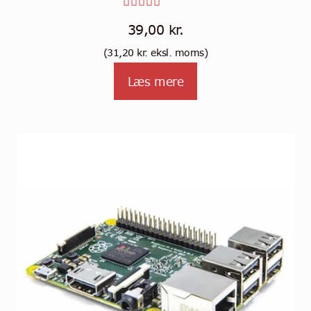
Vurderet
39,00
kr.
5.00
ud
(
31,20
kr.
eksl. moms)
af 5
Læs mere