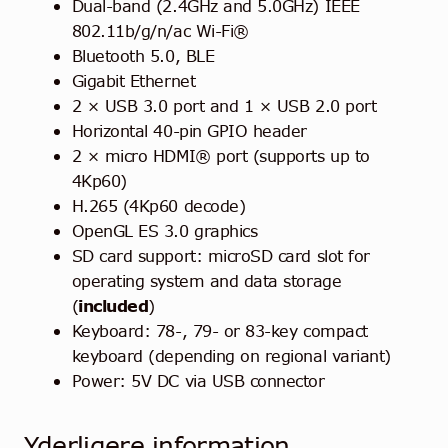
Dual-band (2.4GHz and 5.0GHz) IEEE
802.11b/g/n/ac Wi-Fi®
Bluetooth 5.0, BLE
Gigabit Ethernet
2 × USB 3.0 port and 1 × USB 2.0 port
Horizontal 40-pin GPIO header
2 × micro HDMI® port (supports up to
4Kp60)
H.265 (4Kp60 decode)
OpenGL ES 3.0 graphics
SD card support: microSD card slot for
operating system and data storage
(
included
)
Keyboard: 78-, 79- or 83-key compact
keyboard (depending on regional variant)
Power: 5V DC via USB connector
Yderligere information