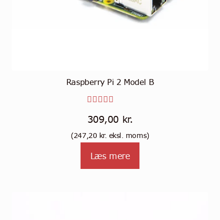
Raspberry Pi 2 Model B
Vurderet
309,00
kr.
5.00
ud
(
247,20
kr.
eksl. moms)
af 5
Læs mere