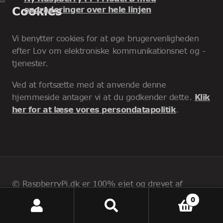
Cookies
opgraderinger over hele linjen
Vi benytter cookies for at øge brugervenligheden
efter Lov om elektroniske kommunikationsnet og -
tjenester.
Ved at fortsætte med at anvende denne
hjemmeside antager vi at du godkender dette.
Klik
her for at læse vores persondatapolitik
.
© RaspberryPi.dk er 100% ejet og drevet af
Jkollerup.dk ApS | CVR: 43327615
0
© Raspberry Pi er et varemerke for Raspberry Pi
Søg
Søg
efter:
Foundation