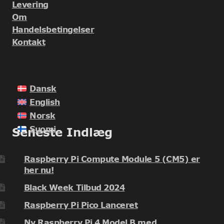
Levering
Om
Handelsbetingelser
Kontakt
Dansk
English
Norsk
Suomi
Seneste Indlæg
Raspberry Pi Compute Module 5 (CM5) er
her nu!
Black Week Tilbud 2024
Raspberry Pi Pico Lanceret
Ny Raspberry Pi 4 Model B med