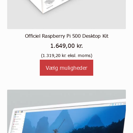
Officiel Raspberry Pi 500 Desktop Kit
1.649,00
kr.
(
1.319,20
kr.
eksl. moms)
Tällä
Vælg muligheder
tuotteella
on
useampi
muunnelma.
Voit
tehdä
valinnat
tuotteen