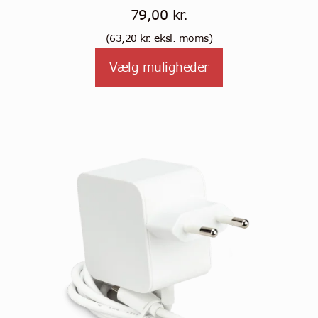
79,00
kr.
(
63,20
kr.
eksl. moms)
Tällä
Vælg muligheder
tuotteella
on
useampi
muunnelma.
Voit
tehdä
valinnat
tuotteen
sivulla.