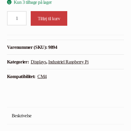
Kun 3 tilbage på lager
Waveshare
Tilføj til kurv
2.8″
Touch
Screen
Expansion
Varenummer (SKU):
9894
til
Raspberry
Kategorier:
Displays
,
Industriel Raspberry Pi
Pi
Compute
Kompatibilitet:
CM4
Module
4
antal
Beskrivelse