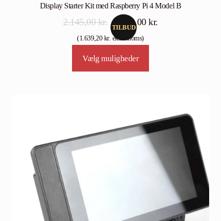
Display Starter Kit med Raspberry Pi 4 Model B
Den
Den
2.145,00
kr.
2.049,00
kr.
TILBUD
oprindelige
aktuelle
(
1.639,20
kr.
eksl. moms)
pris
pris
Vælg muligheder
var:
er:
2.145,00 kr..
2.049,00 kr..