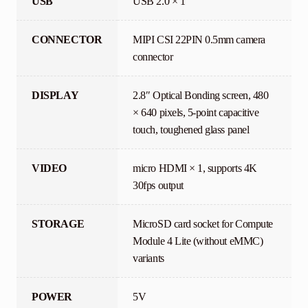
USB
USB 2.0 × 1
CONNECTOR
MIPI CSI 22PIN 0.5mm camera
connector
DISPLAY
2.8″ Optical Bonding screen, 480
× 640 pixels, 5-point capacitive
touch, toughened glass panel
VIDEO
micro HDMI × 1, supports 4K
30fps output
STORAGE
MicroSD card socket for Compute
Module 4 Lite (without eMMC)
variants
POWER
5V