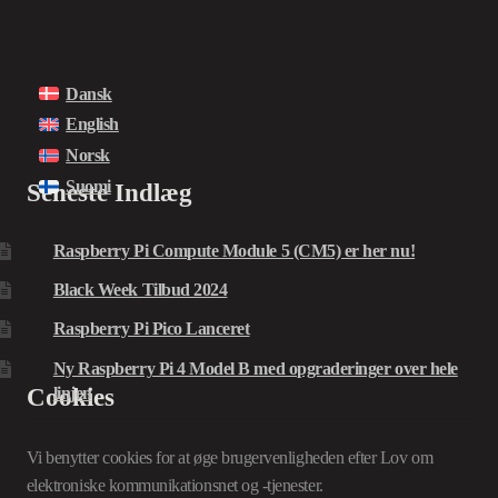
Dansk
English
Norsk
Suomi
Seneste Indlæg
Raspberry Pi Compute Module 5 (CM5) er her nu!
Black Week Tilbud 2024
Raspberry Pi Pico Lanceret
Ny Raspberry Pi 4 Model B med opgraderinger over hele
Cookies
linjen
Vi benytter cookies for at øge brugervenligheden efter Lov om
elektroniske kommunikationsnet og -tjenester.