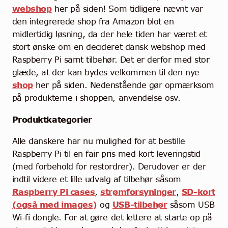
Community
webshop
her på siden! Som tidligere nævnt var
den integrerede shop fra Amazon blot en
Kontakt
midlertidig løsning, da der hele tiden har været et
stort ønske om en decideret dansk webshop med
Dansk
Raspberry Pi samt tilbehør. Det er derfor med stor
glæde, at der kan bydes velkommen til den nye
shop
her på siden. Nedenstående gør opmærksom
på produkterne i shoppen, anvendelse osv.
Produktkategorier
Alle danskere har nu mulighed for at bestille
Raspberry Pi til en fair pris med kort leveringstid
(med forbehold for restordrer). Derudover er der
indtil videre et lille udvalg af tilbehør såsom
Raspberry Pi cases
,
strømforsyninger
,
SD-kort
(også med images)
og
USB-tilbehør
såsom USB
Wi-fi dongle. For at gøre det lettere at starte op på