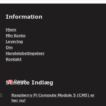
Information
Hjem
Min Konto
Levering
Om
Handelsbetingelser
Kontakt
Dansk
Seneste Indlæg
Raspberry Pi Compute Module 5 (CM5) er
her nu!