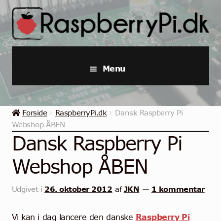
Spring
Spring
til
til
navigation
indhold
Menu
Raspberry Pi
Forside
RaspberryPi.dk
Dansk Raspberry Pi
Startpakker & Kits
Webshop ÅBEN
Dansk Raspberry Pi
Industriel Raspberry Pi
Webshop ÅBEN
Raspberry Pi Tilbehør
26. oktober 2012
JKN
1 kommentar
Udgivet i
af
—
Samlinger
Vi kan i dag lancere den danske
Raspberry Pi