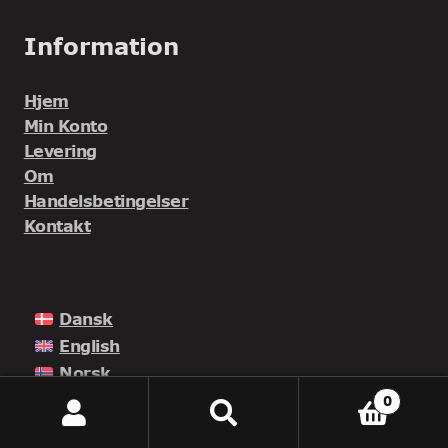
Information
Hjem
Min Konto
Levering
Om
Handelsbetingelser
Kontakt
Dansk
English
Norsk
Suomi
Seneste Indlæg
0
Søg
Søg
efter: