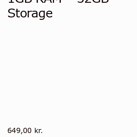
Community
Storage
Kontakt
Dansk
649,00
kr.