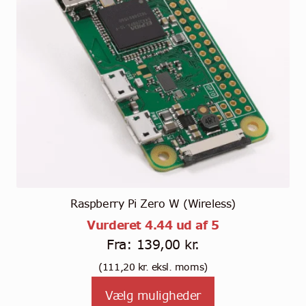
Raspberry Pi Zero W (Wireless)
Vurderet
4.44
ud af 5
Fra:
139,00
kr.
(
111,20
kr.
eksl. moms)
Vælg muligheder