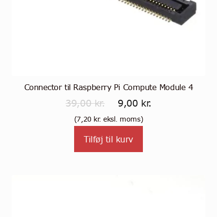
Connector til Raspberry Pi Compute Module 4
Den
Den
39,00
kr.
9,00
kr.
oprindelige
aktuelle
(
7,20
kr.
eksl. moms)
pris
pris
Tilføj til kurv
var:
er:
39,00 kr..
9,00 kr..