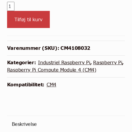
CM4108032
-
Tilføj til kurv
Raspberry
Pi
Compute
Module
Varenummer (SKU):
CM4108032
4
-
Kategorier:
Industriel Raspberry Pi
,
Raspberry Pi
,
WiFi
Raspberry Pi Compute Module 4 (CM4)
-
8GB
Kompatibilitet:
CM4
RAM
-
32GB
Storage
antal
Beskrivelse