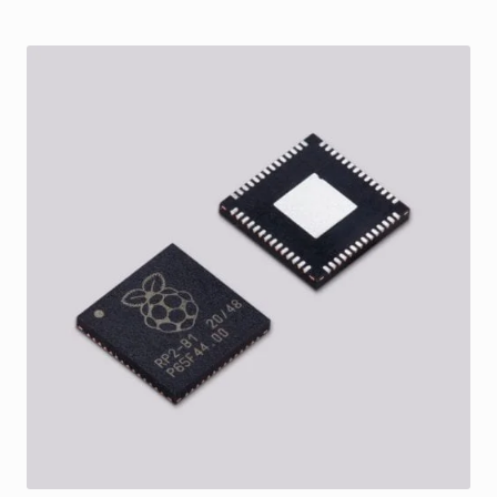
on
useampi
muunnelma.
Voit
tehdä
valinnat
tuotteen
sivulla.