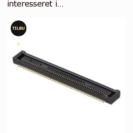
interesseret i…
TILBU
D