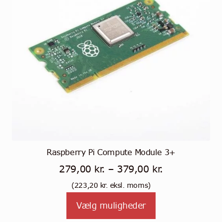
Raspberry Pi Compute Module 3+
Prisinterval:
279,00
kr.
–
379,00
kr.
279,00 kr.
(
223,20
kr.
eksl. moms)
Tällä
til
Vælg muligheder
tuotteella
379,00 kr.