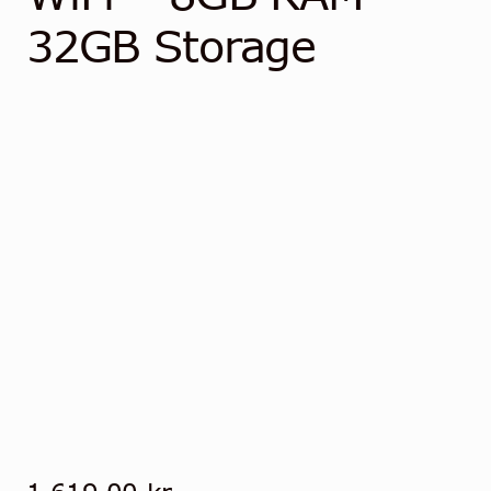
Community
32GB Storage
Kontakt
Dansk