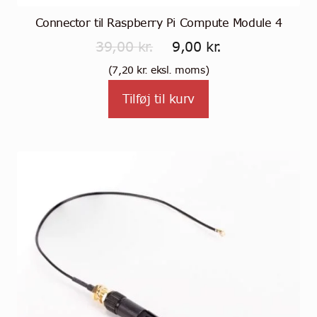
Connector til Raspberry Pi Compute Module 4
Den
Den
39,00
kr.
9,00
kr.
oprindelige
aktuelle
(
7,20
kr.
eksl. moms)
pris
pris
Tilføj til kurv
var:
er:
39,00 kr..
9,00 kr..