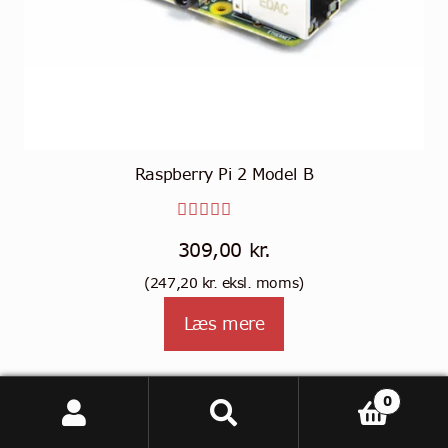
Raspberry Pi 2 Model B
Vurderet
309,00
kr.
5.00
ud
(
247,20
kr.
eksl. moms)
af 5
Læs mere
Kategorier
0
Søg
Søg
efter: