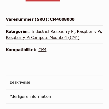
Raspberry
Pi
Compute
Varenummer (SKU):
CM4008000
Module
4
Kategorier:
Industriel Raspberry Pi
,
Raspberry Pi
,
-
Raspberry Pi Compute Module 4 (CM4)
8GB
RAM
Kompatibilitet:
CM4
-
0GB
Storage
(Lite)
antal
Beskrivelse
Yderligere information