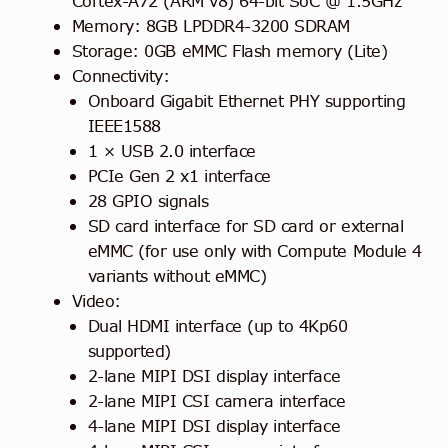
Cortex-A72 (ARM v8) 64-bit SoC @ 1.5GHz
Memory: 8GB LPDDR4-3200 SDRAM
Storage: 0GB eMMC Flash memory (Lite)
Connectivity:
Onboard Gigabit Ethernet PHY supporting
IEEE1588
1 × USB 2.0 interface
PCIe Gen 2 x1 interface
28 GPIO signals
SD card interface for SD card or external
eMMC (for use only with Compute Module 4
variants without eMMC)
Video:
Dual HDMI interface (up to 4Kp60
supported)
2-lane MIPI DSI display interface
2-lane MIPI CSI camera interface
4-lane MIPI DSI display interface