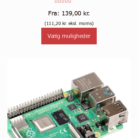
Vurderet
Fra:
139,00
kr.
4.44
ud
(
111,20
kr.
eksl. moms)
af 5
Vælg muligheder