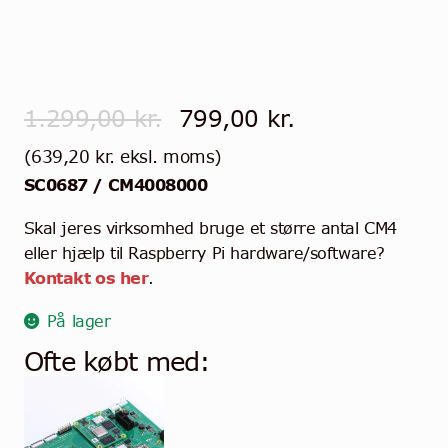
Den
Den
1.299,00
kr.
799,00
kr.
oprindelige
aktuelle
(
639,20
kr.
eksl. moms)
SC0687 / CM4008000
pris
pris
var:
er:
Skal jeres virksomhed bruge et større antal CM4
eller hjælp til Raspberry Pi hardware/software?
1.299,00 kr..
799,00 kr..
Kontakt os her
.
På lager
Ofte købt med: