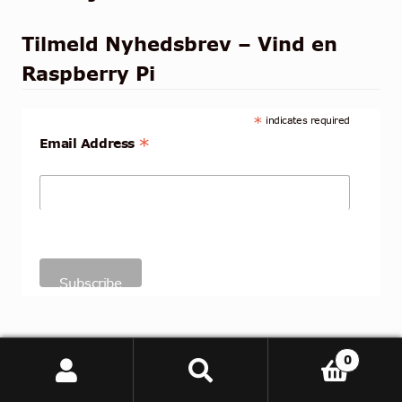
Tilmeld Nyhedsbrev – Vind en
Raspberry Pi
*
indicates required
*
Email Address
Social Media
0
Søg
Søg
efter: