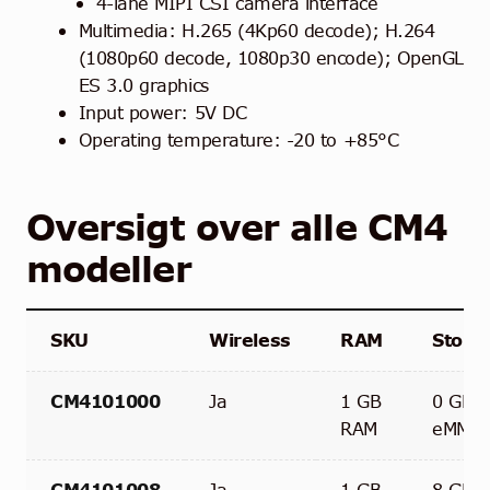
4-lane MIPI CSI camera interface
Multimedia: H.265 (4Kp60 decode); H.264
(1080p60 decode, 1080p30 encode); OpenGL
ES 3.0 graphics
Input power: 5V DC
Operating temperature: -20 to +85°C
Oversigt over alle CM4
modeller
SKU
Wireless
RAM
Stora
CM4101000
Ja
1 GB
0 GB
RAM
eMMC
CM4101008
Ja
1 GB
8 GB