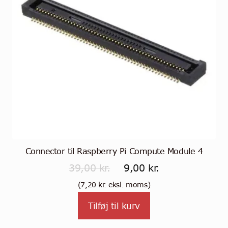
Connector til Raspberry Pi Compute Module 4
Den
Den
39,00
kr.
9,00
kr.
oprindelige
aktuelle
(
7,20
kr.
eksl. moms)
pris
pris
Tilføj til kurv
var:
er: