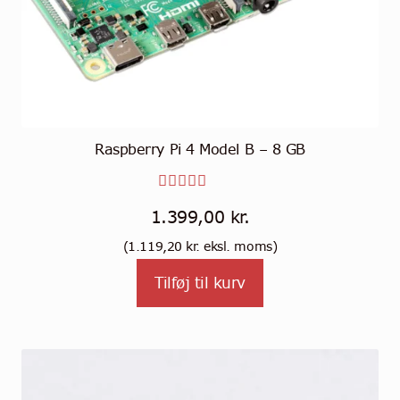
Raspberry Pi 4 Model B – 8 GB
Vurderet
1.399,00
kr.
5.00
ud
(
1.119,20
kr.
eksl. moms)
af 5
Tilføj til kurv