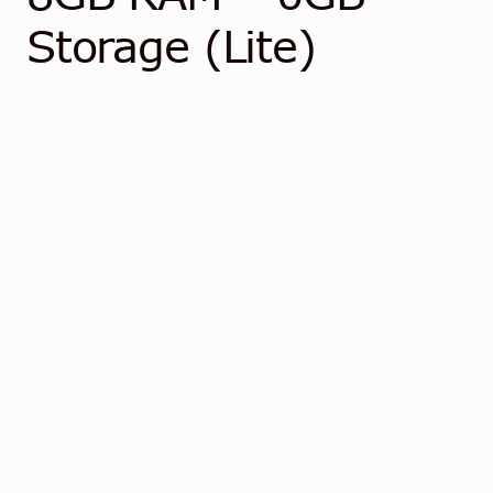
Community
Storage (Lite)
Kontakt
Dansk