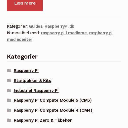
Læs mere
Kategorier:
Guides
,
RaspberryPi.dk
Kompatibel med:
raspberry pi i medierne
,
raspberry pi
mediecenter
Kategorier
Raspberry Pi
Startpakker & Kits
Industriel Raspberry Pi
Raspberry Pi Compute Module 5 (CM5)
Raspberry Pi Compute Module 4 (CM4)
Raspberry Pi Zero & Tilbehør