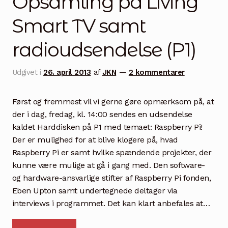
Opsamling på Living
Community
Smart TV samt
Kontakt
radioudsendelse (P1)
Dansk
Udgivet i
26. april 2013
af
JKN
—
2 kommentarer
Først og fremmest vil vi gerne gøre opmærksom på, at
der i dag, fredag, kl. 14:00 sendes en udsendelse
kaldet Harddisken på P1 med temaet: Raspberry Pi!
Der er mulighed for at blive klogere på, hvad
Raspberry Pi er samt hvilke spændende projekter, der
kunne være mulige at gå i gang med. Den software-
og hardware-ansvarlige stifter af Raspberry Pi fonden,
Eben Upton samt undertegnede deltager via
interviews i programmet. Det kan klart anbefales at…