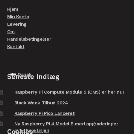
Hjem
Min Konto
Levering
Om
Handelsbetingelser
Kontakt
Dansk
Seneste Indlæg
Raspberry Pi Compute Module 5 (CM5) er her nu!
Black Week Tilbud 2024
Raspberry Pi Pico Lanceret
Ny Raspberry Pi 4 Model B med opgraderinger
over hele linjen
Cookies