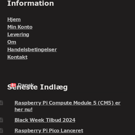
Information
Hjem
Min Konto
Levering
Om
Handelsbetingelser
Kontakt
Dansk
Seneste Indlæg
Raspberry Pi Compute Module 5 (CM5) er
her nu!
Black Week Tilbud 2024
Raspberry Pi Pico Lanceret