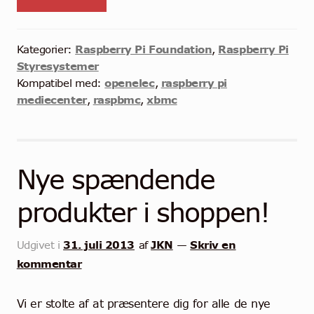
Raspberry Pi Foundation
Raspberry Pi
Kategorier:
,
Styresystemer
openelec
raspberry pi
Kompatibel med:
,
mediecenter
raspbmc
xbmc
,
,
Nye spændende
produkter i shoppen!
31. juli 2013
JKN
Skriv en
Udgivet i
af
—
kommentar
Vi er stolte af at præsentere dig for alle de nye