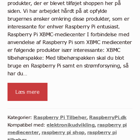
produkter, der er blevet tilføjet shoppen her på
siden. Vi har arbejdet hårdt på at opfylde
brugernes ønsker omkring disse produkter, som er
interessante for enhver Raspberry Pi entusiast.
Raspberry Pi XBMC-mediecenter I forbindelse med
anvendelse af Raspberry Pi som XBMC mediecenter
er følgende produkter især interessante: XBMC
tilbehørspakke: Med tilbehørspakken skal du blot
bruge en Raspberry Pi samt en strømforsyning, så
har du…
Læs mere
Raspberry Pi Tilbehør
RaspberryPi.dk
Kategorier:
,
elektronikudvikling
raspberry pi
Kompatibel med:
,
mediecenter
raspberry pi shop
raspberry pi
,
,
tilbehør