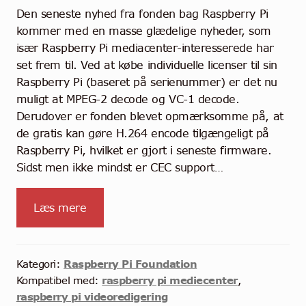
Den seneste nyhed fra fonden bag Raspberry Pi
kommer med en masse glædelige nyheder, som
især Raspberry Pi mediacenter-interesserede har
set frem til. Ved at købe individuelle licenser til sin
Raspberry Pi (baseret på serienummer) er det nu
muligt at MPEG-2 decode og VC-1 decode.
Derudover er fonden blevet opmærksomme på, at
de gratis kan gøre H.264 encode tilgængeligt på
Raspberry Pi, hvilket er gjort i seneste firmware.
Sidst men ikke mindst er CEC support…
Læs mere
Raspberry Pi Foundation
Kategori:
raspberry pi mediecenter
Kompatibel med:
,
raspberry pi videoredigering