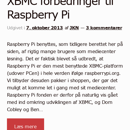
XBMC forbedringer til
Community
Raspberry Pi
Kontakt
7. oktober 2013
JKN
3 kommentarer
Udgivet i
af
—
Dansk
Raspberry Pi benyttes, som tidligere berettet her på
siden, af rigtig mange brugere som mediecenter
løsning. Det er faktisk blevet så udbredt, at
Raspberry Pi er den mest benyttede XBMC-platform
(udover PCen) i hele verden ifølge raspberrypi.org.
Vi tilbyder desuden pakker i shoppen, der gør det
muligt at komme let i gang med sit mediecenter.
Raspberry Pi fonden er derfor på naturlig vis gået
med ind omkring udviklingen af XBMC, og Dom
Cobley og Ben…
Læs mere