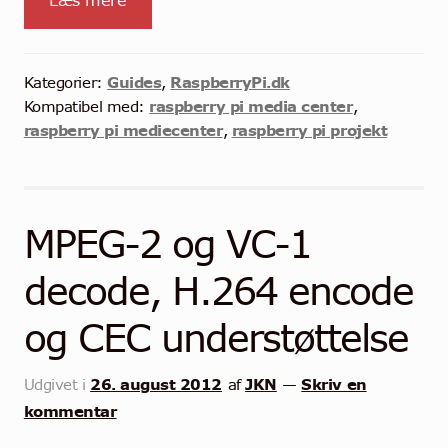
Læs mere
Guides
RaspberryPi.dk
Kategorier:
,
raspberry pi media center
Kompatibel med:
,
raspberry pi mediecenter
raspberry pi projekt
,
MPEG-2 og VC-1
decode, H.264 encode
og CEC understøttelse
26. august 2012
JKN
Skriv en
Udgivet i
af
—
kommentar